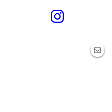
Vereinskonto:
IBAN: DE15 4306 0967 1300 1707 00
BIC: GENODEM1GLS
GLS Bank
Spendenbecheinigung erwünscht?